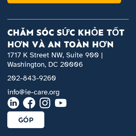
CHĂM SÓC SỨC KHỎE TỐT
HƠN VÀ AN TOÀN HƠN
1717 K Street NW, Suite 900 |
Washington, DC 20006
202-843-9260
info@ie-care.org
GÓP